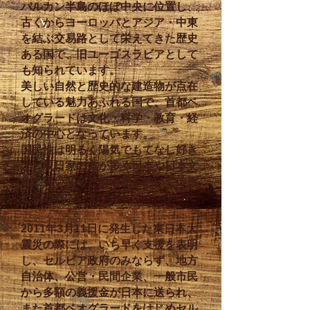
バルカン半島のほぼ中央に位置し、
古くからヨーロッパとアジア・中東
を結ぶ交易路として栄えてきた歴史
ある国で、旧ユーゴスラビアとして
も知られています。
美しい自然と歴史的な建造物が点在
している魅力あふれる国で、首都ベ
オグラードは文化・科学・教育・経
済の中心となっています。
国民性は明るく陽気でもてなし好き
で、親日家の方が多く日本や日本文
化に強い関心と親近感を抱いている
と言われています。
2011年3月11日に発生した東日本大
震災の際には、いち早く支援を表明
し、セルビア政府のみならず、地方
自治体、公営・民間企業、一般市民
から多額の義援金が日本に送られ、
また首都ベオグラードをはじめセル