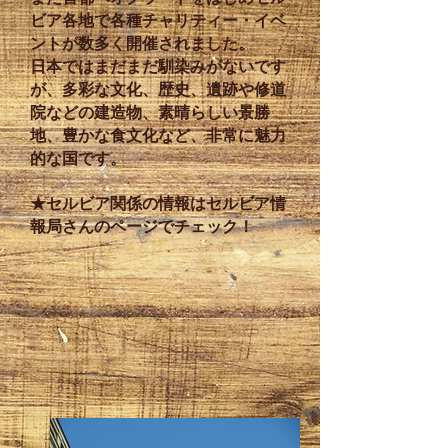
ビア各地で各種チャリティー・イベ
ントが数多く開催されました。
日本ではまだまだ馴染みがないです
が、多彩な文化、歴史、遺跡や修道
院などの建造物、素晴らしい景勝
地、豊かな食文化など、非常に魅力
的な国です。
★セルビア関係の情報はセルビア情
報局さんのページでチェック！