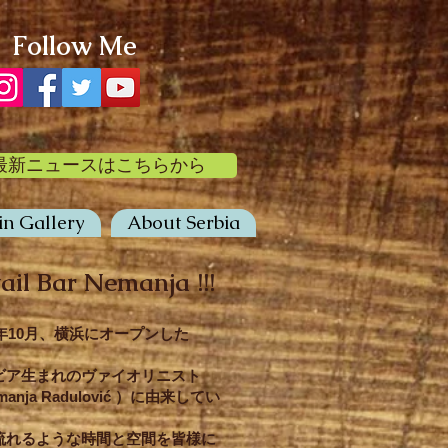
Follow Me
最新ニュースはこちらから
in Gallery
About Serbia
ail Bar Nemanja !!!
年10月、横浜にオープンした
ビア生まれのヴァイオリニスト
ja Radulović ）に由来してい
流れるような時間と空間を皆様に