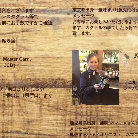
東京都出身
趣味 釣り(旅先に
場合もございます
メッセージ
インスタグラム等で
お客様にお楽しみいただけるよう
店前にお手数ですがご確認
ます。
カクテルの事でしたら何で
致します。
ル席８席
K
ster Card、
S、JCB）
す）
​フェ
ジャパ
駅・南口より徒歩５分
・１番出口（県庁口）
より
1
鹿児島県出身 趣味 ネマニャさん
メッセージ
尊敬するヴァイオリニスト、ネマ