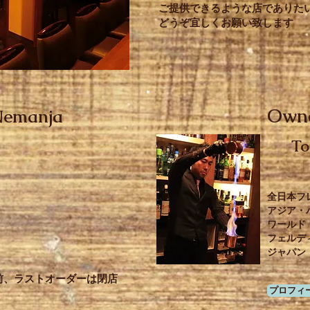
ご提供できるような店でありた
どうぞ宜しくお願い致します
Own
 Nemanja
To
全日本フ
アジア・
ワールド
​フェル
ジャパン
前、ラストオーダーは閉店
プロフィ
）