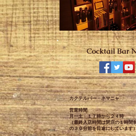
Cocktail Bar
カクテルバー・ネマニャ
営業時間
月ー土 １７時から２４時
​（最終入店時間は閉店の１時間
の３０分前を目途にしています