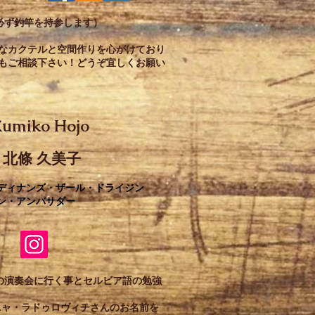
は必ず釣竿を持参します）
なカクテルと空間作りを心がけており
もご相談下さい！どうぞ宜しくお願い
umiko Hojo
北條 久美子
ルディナンズ・ザール・ドライジン
ン・アンバサダー
の演奏会に行く事とセルビア語の勉強
ニャ・ラドゥロヴィチさんのお名前を