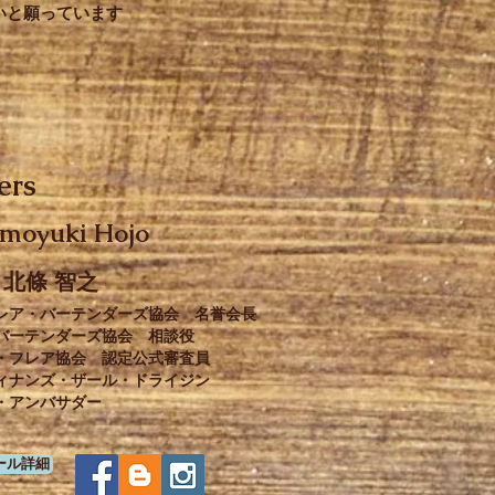
いと願っています
ers
moyuki Hojo
北條 智之
レア・バーテンダーズ協会 名誉会長
バーテンダーズ協会 相談役
・フレア協会 認定公式審査員
ディナンズ・ザール・ドライジン
・アンバサダー
ール詳細