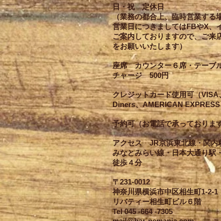
日・祝 定休日
（業務の都合上、臨時営業する
営業日につきましてはFBやX、
ご案内しておりますので、ご来
をお願いいたします）
座席
カウンター６席・テーブ
チャージ
500円
クレジットカード使用可（VISA、Ma
Diners、AMERICAN EXPRES
予約可（お電話で承っておりま
アクセス JR京浜東北線・関内
みなとみらい線・日本大通り駅
徒歩４分
〒231-0012
神奈川県横浜市中区相生町1-2-
リバティー相生町ビル６階
Tel 045 -664 -7305
mail@bar-nemanja.com