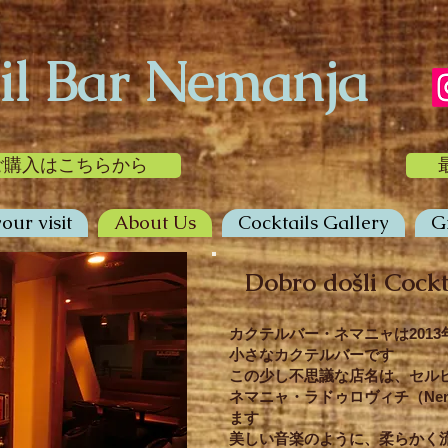
il Bar Nemanja
ご購入はこちらから
our visit
About Us
Cocktails Gallery
G
Dobro došli Cockt
カクテルバー・ネマニャは2013
小さなカクテルバーです
この少し不思議な店名は、セル
ネマニャ・ラドゥロヴィチ（Neman
ます
美しい音楽のように、柔らかく