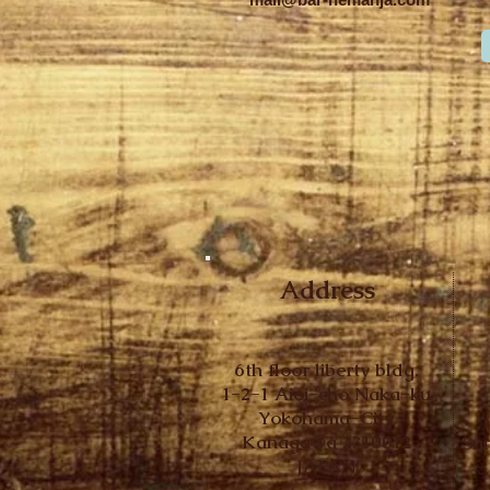
Address
6th floor liberty bldg.
1-2-1 Aioi-cho Naka-ku
Yokohama-City
Kanagawa 2310012
Su
JAPAN