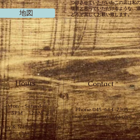
つけさせていただいたこの店は私
場所と思っていただけるような、
地図
どうぞ宜しくお願い致します。
Hours
Contact
Mon – Saturday
Phone 045-664-7305
5PM - 12AM
mail@bar-nemanja.com
nday & National holidays
Closed