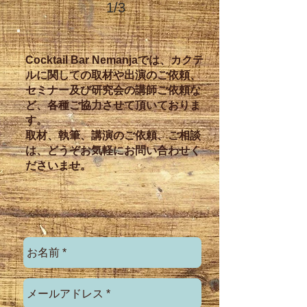
1/3
Cocktail Bar Nemanjaでは、カクテ
ルに関しての取材や出演のご依頼、
セミナー及び研究会の講師ご依頼な
ど、各種ご協力させて頂いておりま
す。
取材、執筆、講演のご依頼、ご相談
は、どうぞお気軽にお問い合わせく
ださいませ。